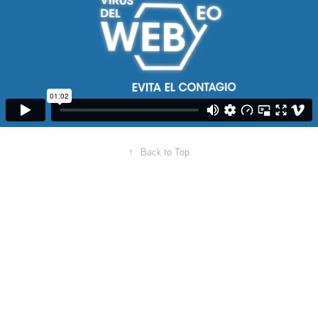
↑
Back to Top