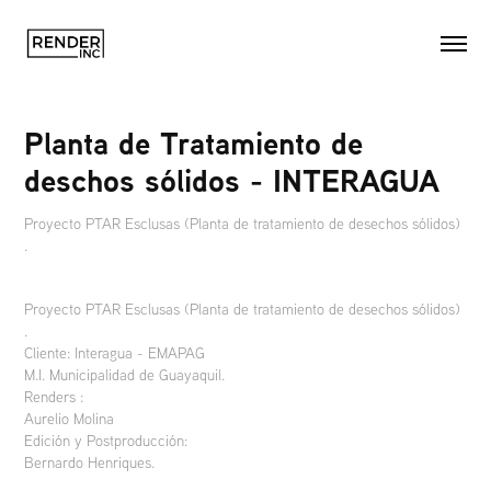
Planta de Tratamiento de 
deschos sólidos - INTERAGUA
Proyecto PTAR Esclusas (Planta de tratamiento de desechos sólidos)
Proyecto PTAR Esclusas (Planta de tratamiento de desechos sólidos)
.
Cliente: Interagua - EMAPAG
M.I. Municipalidad de Guayaquil.
Renders :
Aurelio Molina
Edición y Postproducción:
Bernardo Henriques.