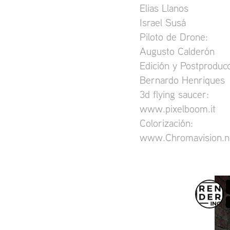
Elias Llanos
Israel Susá
Piloto de Drone:
Augusto Calderón
Edición y Postproducc
Bernardo Henriques
3d flying saucer:
www.pixelboom.it
Colorización:
www.Chromavision.n