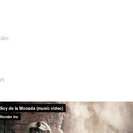
ión:
et