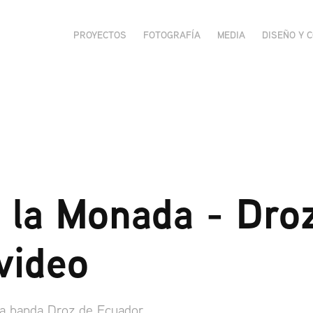
PROYECTOS
FOTOGRAFÍA
MEDIA
DISEÑO Y 
 la Monada - Droz
video
 la banda Droz de Ecuador.